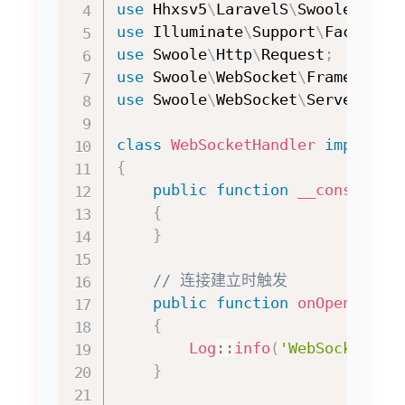
use
Hhxsv5
\
LaravelS
\
Swoole
\
WebS
use
Illuminate
\
Support
\
Facades
\
use
Swoole
\
Http
\
Request
;
use
Swoole
\
WebSocket
\
Frame
;
use
Swoole
\
WebSocket
\
Server
;
class
WebSocketHandler
implemen
{
public
function
__construct
{
}
// 连接建立时触发
public
function
onOpen
(
Serv
{
Log
::
info
(
'WebSocket 
}