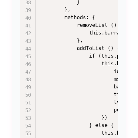
            }

        },

        methods: {

            removeList () {

                this.barrageList
            },

            addToList () {

                if (this.positio
                    this.barrage
                        id: ++th
                        msg: thi
                        barrageS
                        time: 8,
                        type: ME
                        position
                    })

                } else {

                    this.barrage