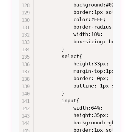
            background:#027fbb;

            border:1px solid #CC
            color:#FFF;

            border-radius:0;

            width:18%;

            box-sizing: border-b
        }

        select{

            height:33px;

            margin-top:1px;

            border: 0px;

            outline: 1px solid r
        }

        input{

            width:64%;

            height:35px;

            background:rgba(0,0,
            border:1px solid #8a