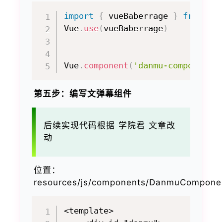
import
{
 vueBaberrage 
}
from
'v
Vue
.
use
(
vueBaberrage
)
Vue
.
component
(
'danmu-component'
第五步：编写文弹幕组件
后续实现代码根据 学院君 文章改
动
位置：
resources/js/components/DanmuCompone
<template>
