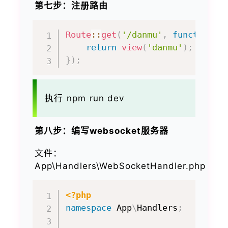
第七步：注册路由
Route
::
get
(
'/danmu'
,
function
(
)
return
view
(
'danmu'
)
;
}
)
;
执行 npm run dev
第八步：编写websocket服务器
文件：
App\Handlers\WebSocketHandler.php
<?php
namespace
App
\
Handlers
;