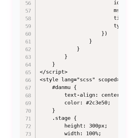
                        id: ++th
                        msg: thi
                        time: 15
                        type: ME
                    })

                }

            }

        }

    }

</script>

<style lang="scss" scoped>

    #danmu {

        text-align: center;

        color: #2c3e50;

    }

    .stage {

        height: 300px;

        width: 100%;
