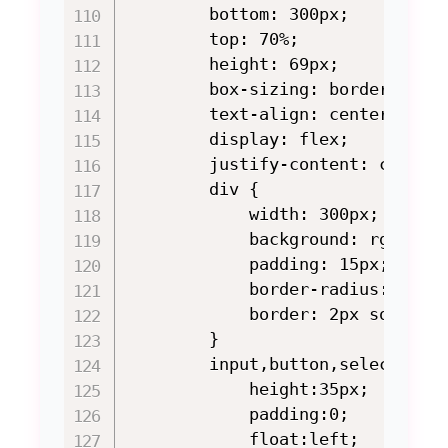
        bottom: 300px;

        top: 70%;

        height: 69px;

        box-sizing: border-box;

        text-align: center;

        display: flex;

        justify-content: center;
        div {

            width: 300px;

            background: rgba(0, 
            padding: 15px;

            border-radius: 5px;

            border: 2px solid #8
        }

        input,button,select{

            height:35px;

            padding:0;

            float:left;
