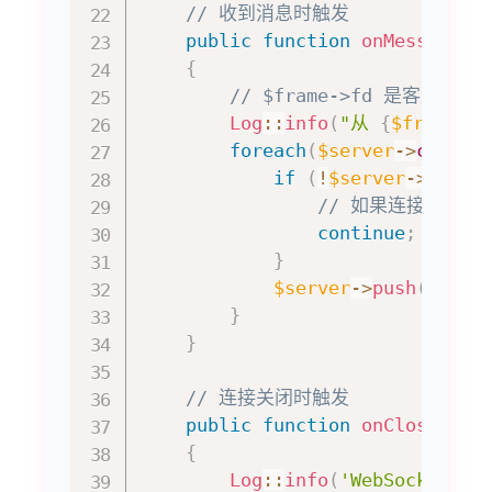
// 收到消息时触发
public
function
onMessage
(
S
{
// $frame->fd 是客户端 
Log
::
info
(
"从 
{
$frame
->
f
foreach
(
$server
->
connec
if
(
!
$server
->
isEst
// 如果连接不可用
continue
;
}
$server
->
push
(
$fd
,
}
}
// 连接关闭时触发
public
function
onClose
(
Ser
{
Log
::
info
(
'WebSocket 