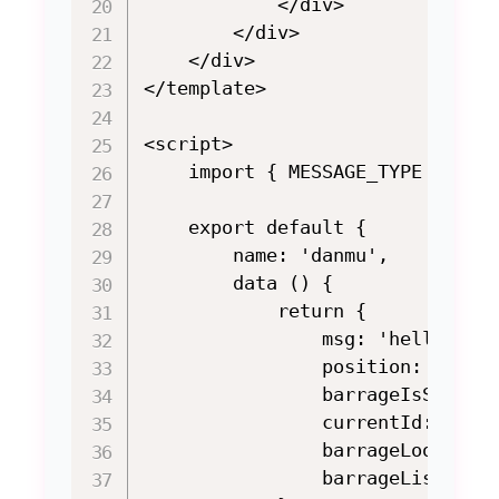
            </div>

        </div>

    </div>

</template>

<script>

    import { MESSAGE_TYPE } from
    export default {

        name: 'danmu',

        data () {

            return {

                msg: 'hello 自如
                position: 'top',
                barrageIsShow: t
                currentId: 0,

                barrageLoop: fal
                barrageList: []
