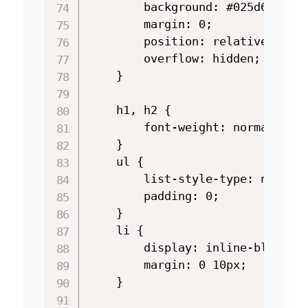
        background: #025d63;

        margin: 0;

        position: relative;

        overflow: hidden;

    }

    h1, h2 {

        font-weight: normal;

    }

    ul {

        list-style-type: none;

        padding: 0;

    }

    li {

        display: inline-block;

        margin: 0 10px;

    }
