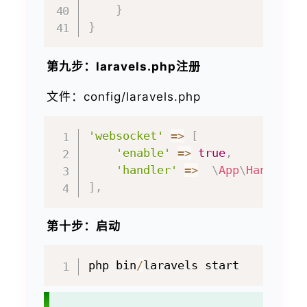
}
}
第九步：laravels.php注册
文件：config/laravels.php
'websocket'
=>
[
'enable'
=>
true
,
'handler'
=>
\
App
\
Handlers
]
,
第十步：启动
php bin
/