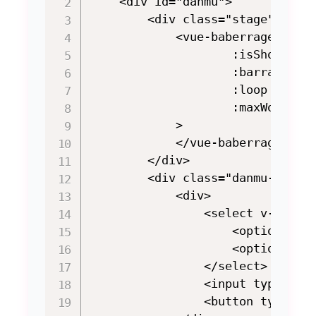
    <div id="danmu">

        <div class="stage">

            <vue-baberrage

                    :isShow = "b
                    :barrageList
                    :loop = "bar
                    :maxWordCoun
            >

            </vue-baberrage>

        </div>

        <div class="danmu-contro
            <div>

                <select v-model=
                    <option val
                    <option val
                </select>

                <input type="tex
                <button type="b