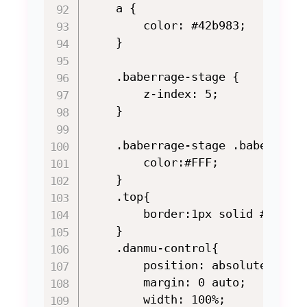
    a {

        color: #42b983;

    }

    .baberrage-stage {

        z-index: 5;

    }

    .baberrage-stage .baberrage-
        color:#FFF;

    }

    .top{

        border:1px solid #66aabb
    }

    .danmu-control{

        position: absolute;

        margin: 0 auto;

        width: 100%;
