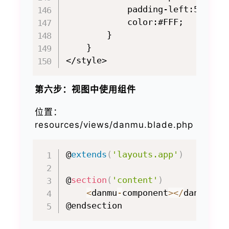
            padding-left:5px;

            color:#FFF;

        }

    }

第六步：视图中使用组件
位置：
resources/views/danmu.blade.php
@
extends
(
'layouts.app'
)
@
section
(
'content'
)
<
danmu
-
component
>
<
/
danmu
-
co