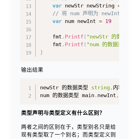
var
 newStr newString 
=
"王美
// 将 num 声明为 newInt 类型
var
 num newInt 
=
19
    fmt
.
Printf
(
"newStr 的数据类型
    fmt
.
Printf
(
"num 的数据类型 %T
}
输出结果
newStr 的数据类型 
string
,
内容是 王美
num 的数据类型 main
.
newInt
,
内容是 
类型声明与类型定义有什么区别？
两者之间的区别在于，类型别名只是给
现有类型取了一个别名；而类型定义则