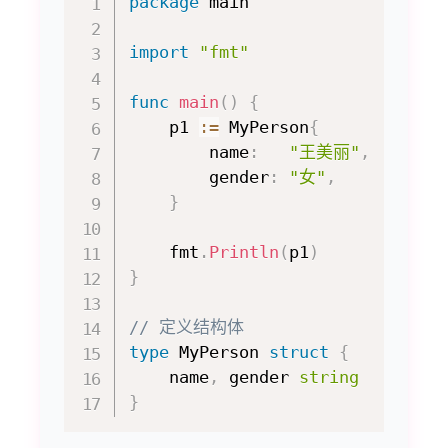
package
 main

import
"fmt"
func
main
(
)
{
    p1 
:=
 MyPerson
{
        name
:
"王美丽"
,
        gender
:
"女"
,
}
    fmt
.
Println
(
p1
)
}
// 定义结构体
type
 MyPerson 
struct
{
    name
,
 gender 
string
}