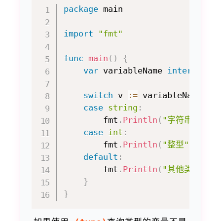
package
 main

import
"fmt"
func
main
(
)
{
var
 variableName 
interface
{
switch
 v 
:=
 variableName
.
(
t
case
string
:
        fmt
.
Println
(
"字符串"
)
case
int
:
        fmt
.
Println
(
"整型"
)
default
:
        fmt
.
Println
(
"其他类型"
,
 v
}
}