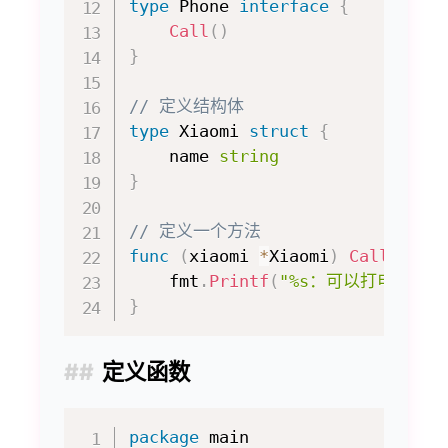
type
 Phone 
interface
{
Call
(
)
}
// 定义结构体
type
 Xiaomi 
struct
{
    name 
string
}
// 定义一个方法
func
(
xiaomi 
*
Xiaomi
)
Call
(
)
{
    fmt
.
Printf
(
"%s：可以打电话"
,
 
}
定义函数
package
 main
