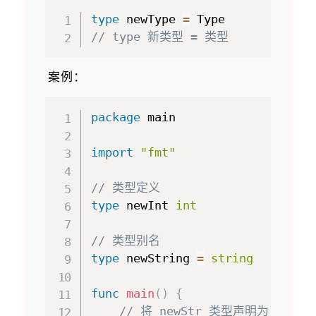
type
 newType 
=
// type 新类型 = 类型
案例：
package
 main

import
"fmt"
// 类型定义
type
 newInt 
int
// 类型别名
type
 newString 
=
string
func
main
(
)
{
// 将 newStr 类型声明为 newStr