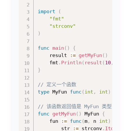
import
(
"fmt"
"strconv"
)
func
main
(
)
{
    result 
:=
getMyFun
(
)
    fmt
.
Println
(
result
(
10
,
10
)
)
}
// 定义一个函数
type
 MyFun 
func
(
int
,
int
)
strin
// 该函数返回值是 MyFun 类型
func
getMyFun
(
)
 MyFun 
{
    fun 
:=
func
(
m
,
 n 
int
)
strin
        str 
:=
 strconv
.
Itoa
(
m
)