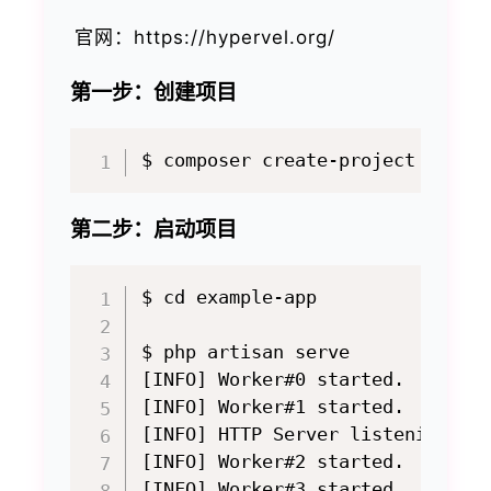
官网：https://hypervel.org/
第一步：创建项目
第二步：启动项目
$ cd example-app

$ php artisan serve

[INFO] Worker#0 started.

[INFO] Worker#1 started.

[INFO] HTTP Server listening at 
[INFO] Worker#2 started.

[INFO] Worker#3 started.
