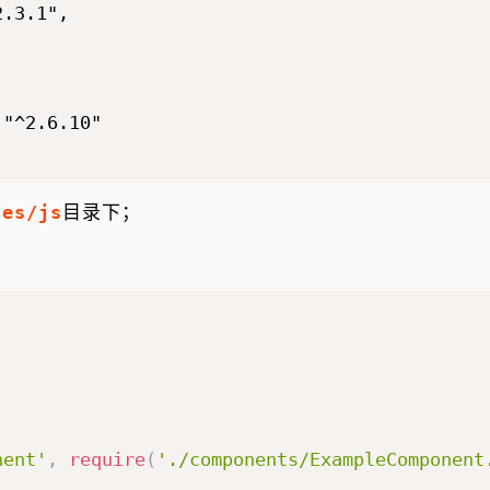
.3.1",

"^2.6.10"

ces/js
目录下；
nent'
,
require
(
'./components/ExampleComponent