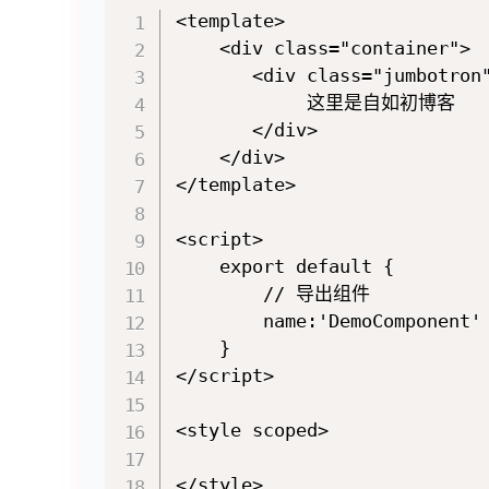
<template>

	<div class="container">

	   <div class="jumbotron">

	        这里是自如初博客

	   </div>	

	</div>

</template>

<script>

	export default {

		// 导出组件

		name:'DemoComponent'

	}

</script>

<style scoped>
