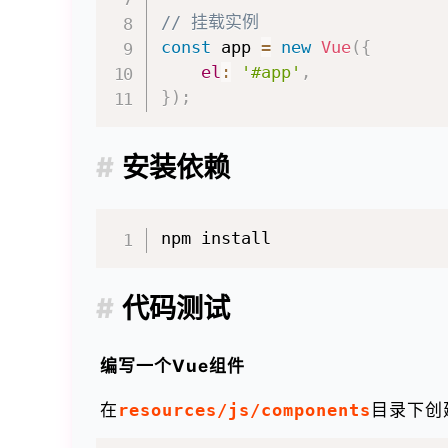
// 挂载实例
const
 app 
=
new
Vue
(
{
el
:
'#app'
,
}
)
;
安装依赖
代码测试
编写一个Vue组件
在
resources/js/components
目录下创