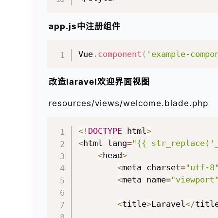
app.js中注册组件
Vue
.
component
(
'example-compo
改造laravel欢迎界面视图
resources/views/welcome.blade.php
<
!
DOCTYPE
 html
>
<
html lang
=
"{{ str_replace('
<
head
>
<
meta charset
=
"utf-8
<
meta name
=
"viewport
<
title
>
Laravel
<
/
titl