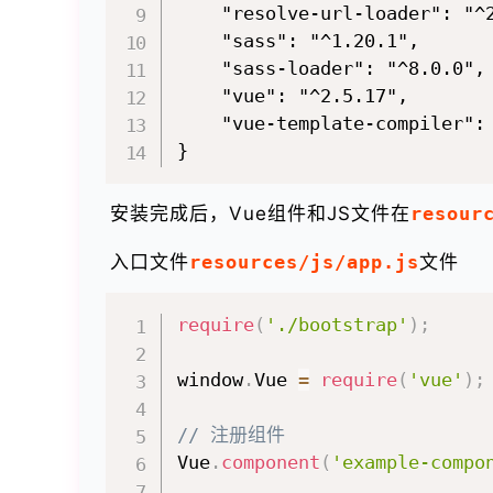
    "resolve-url-loader": "^2
    "sass": "^1.20.1",

    "sass-loader": "^8.0.0",

    "vue": "^2.5.17",

    "vue-template-compiler": 
安装完成后，Vue组件和JS文件在
resour
入口文件
resources/js/app.js
文件
require
(
'./bootstrap'
)
;
window
.
Vue 
=
require
(
'vue'
)
;
// 注册组件
Vue
.
component
(
'example-compo