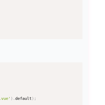
.vue'
)
.
default
)
;