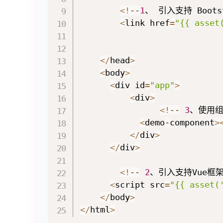
<
!
--
1
、 引入支持 Boots
<
link href
=
"{{ asset
<
/
head
>
<
body
>
<
div id
=
"app"
>
<
div
>
<
!
--
3
、使用组
<
demo
-
component
>
<
/
div
>
<
/
div
>
<
!
--
2
、引入支持Vue框架
<
script src
=
"{{ asset(
<
/
body
>
<
/
html
>