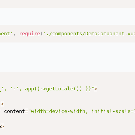
nent'
,
require
(
'./components/DemoComponent.vu
_', '-', app()->getLocale()) }}"
>
"
>
"
 content
=
"width=device-width, initial-scale=
e
>