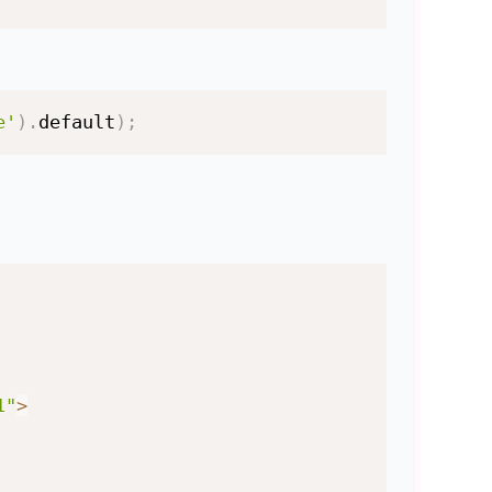
e'
)
.
default
)
;
1"
>