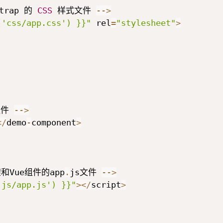
trap 的 
CSS
 样式文件 
--
>
('css/app.css') }}"
 rel
=
"stylesheet"
>
件 
--
>
<
/
demo
-
component
>
和Vue组件的app
.
js文件 
--
>
'js/app.js') }}"
>
<
/
script
>