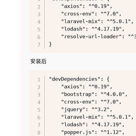
    "axios": "^0.19",

    "cross-env": "^7.0",

    "laravel-mix": "^5.0.1",

    "lodash": "^4.17.19",

    "resolve-url-loader": "^3
安装后
"devDependencies": {

    "axios": "^0.19",

    "bootstrap": "^4.0.0",

    "cross-env": "^7.0",

    "jquery": "^3.2",

    "laravel-mix": "^5.0.1",

    "lodash": "^4.17.19",

    "popper.js": "^1.12",
