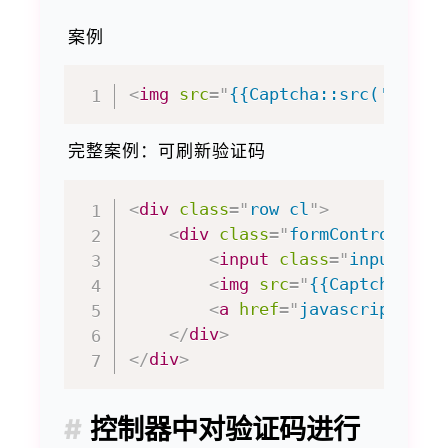
案例
<
img
src
=
"
{{Captcha::src('defau
完整案例：可刷新验证码
<
div
class
=
"
row cl
"
>
<
div
class
=
"
formControls co
<
input
class
=
"
input-tex
<
img
src
=
"
{{Captcha::sr
<
a
href
=
"
javascript:;
"
</
div
>
</
div
>
控制器中对验证码进行