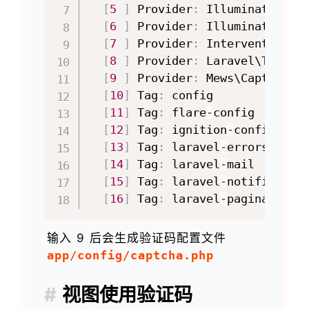
[
5
]
 Provider
:
 Illuminate\Noti
[
6
]
 Provider
:
 Illuminate\Pagi
[
7
]
 Provider
:
 Intervention\Im
[
8
]
 Provider
:
 Laravel\Tinker\
[
9
]
 Provider
:
 Mews\Captcha\Ca
[
10
]
 Tag
:
 config

[
11
]
 Tag
:
 flare
-
config

[
12
]
 Tag
:
 ignition
-
config

[
13
]
 Tag
:
 laravel
-
errors

[
14
]
 Tag
:
 laravel
-
mail

[
15
]
 Tag
:
 laravel
-
notification
[
16
]
 Tag
:
 laravel
-
输入 9 后会生成验证码配置文件
app/config/captcha.php
视图使用验证码