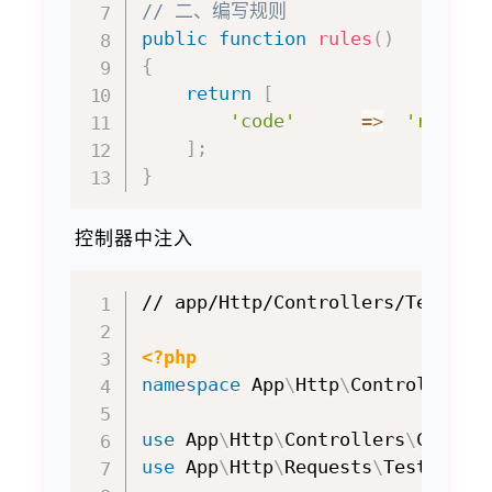
// 二、编写规则
public
function
rules
(
)
{
return
[
'code'
=>
'requir
]
;
}
控制器中注入
// app/Http/Controllers/TestCont
<?php
namespace
App
\
Http
\
Controllers
\
use
App
\
Http
\
Controllers
\
Contro
use
App
\
Http
\
Requests
\
TestReque