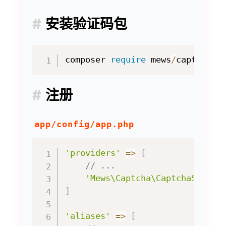
安装验证码包
composer 
require
 mews
/
注册
app/config/app.php
'providers'
=>
[
// ...
'Mews\Captcha\CaptchaServic
]
'aliases'
=>
[