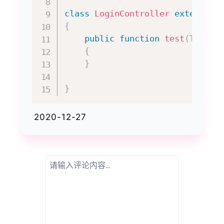
class
LoginController
extends
C
{
public
function
test
(
TestRe
{
}
}
2020-12-27