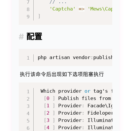
// ...
'Captcha'
=>
'Mews\Captcha\
]
配置
php artisan vendor
:
执行该命令后出现如下选项阻塞执行
 Which provider 
or
 tag's files 
[
0
]
 Publish files from all p
[
1
]
 Provider
:
 Facade\Ignition
[
2
]
 Provider
:
 Fideloper\Proxy
[
3
]
 Provider
:
 Illuminate\Foun
[
4
]
 Provider
:
 Illuminate\Mail