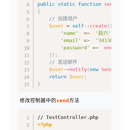
public
static
function
sendMail
{
// 创建用户
$user
=
self
::
create
(
[
'name'
=>
'赵六'
,
'email'
=>
'3413648628
'password'
=>
encrypt
(
]
)
;
// 发送邮件
$user
->
notify
(
new
SendUserR
return
$user
;
}
修改控制器中的
send
方法
<?php