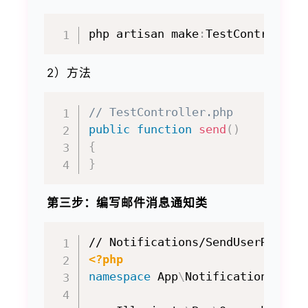
php artisan make
:
2）方法
// TestController.php
public
function
send
(
)
{
}
第三步：编写邮件消息通知类
<?php
namespace
App
\
Notifications
;