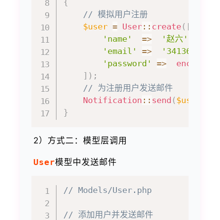
{
// 模拟用户注册
$user
=
User
::
create
(
[
'name'
=>
'赵六'
,
'email'
=>
'3413648628
'password'
=>
encrypt
(
]
)
;
// 为注册用户发送邮件
Notification
::
send
(
$user
,
n
}
2）方式二：模型层调用
User
模型中发送邮件
// Models/User.php
// 添加用户并发送邮件