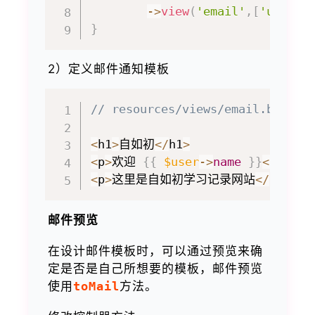
->
view
(
'email'
,
[
'user'
=
}
2）定义邮件通知模板
// resources/views/email.blade.
<
h1
>
自如初
<
/
h1
>
<
p
>
欢迎 
{
{
$user
->
name
}
}
<
/
p
>
<
p
>
这里是自如初学习记录网站
<
/
p
>
邮件预览
在设计邮件模板时，可以通过预览来确
定是否是自己所想要的模板，邮件预览
使用
toMail
方法。