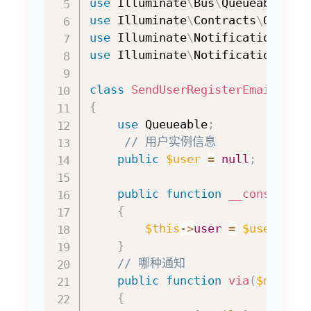
use
Illuminate
\
Bus
\
Queueable
;
use
Illuminate
\
Contracts
\
Queue
\
use
Illuminate
\
Notifications
\
Me
use
Illuminate
\
Notifications
\
No
class
SendUserRegisterEmail
ext
{
use
Queueable
;
// 用户实例信息
public
$user
=
null
;
public
function
__construct
{
$this
->
user
=
$user
;
}
// 哪种通知
public
function
via
(
$notifi
{