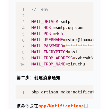
// .env
MAIL_DRIVER
=
MAIL_HOST
=
smtp
.
qq
.
com          
MAIL_PORT
=
465
MAIL_USERNAME
=
xyhcx@foxmail
.
com
MAIL_PASSWORD
=
**
**
**
**
**
**
**
**
MAIL_ENCRYPTION
=
ssl            
MAIL_FROM_ADDRESS
=
xyhcx@foxmail
MAIL_FROM_NAME
=
ziruchu         
第二步：创建消息通知
php artisan make
:
该命令会在
app/Notifications
目