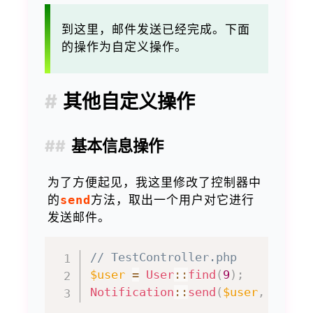
到这里，邮件发送已经完成。下面
的操作为自定义操作。
其他自定义操作
基本信息操作
为了方便起见，我这里修改了控制器中
的
send
方法，取出一个用户对它进行
发送邮件。
// TestController.php
$user
=
User
::
find
(
9
)
;
Notification
::
send
(
$user
,
new
S