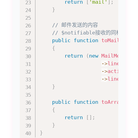
return
[
'mail'
]
;
}
// 邮件发送的内容
// $notifiable接收的同样是用
public
function
toMail
(
$not
{
return
(
new
MailMessage
->
line
(
'The
->
action
(
'N
->
line
(
'Tha
}
public
function
toArray
(
$no
{
return
[
]
;
}
}