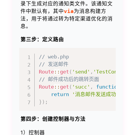
录下生成对应的通知类文件。该通知文
件中默认有，其中
via
为消息构建方
法，用于将通过转为特定渠道优化的消
息。
第三步：定义路由
// web.php
// 发送邮件
Route
::
get
(
'send'
,
'TestControll
// 邮件成功后的跳转页面
Route
::
get
(
'succ'
,
function
(
)
{
return
'消息邮件发送成功'
;
}
)
;
第四步：创建控制器与方法
1）控制器