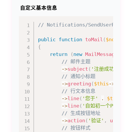
自定义基本信息
// Notifications/SendUserRegist
public
function
toMail
(
$notifia
{
return
(
new
MailMessage
)
// 邮件主题
->
subject
(
'注册成功'
)
// 通知小标题
->
greeting
(
$this
->
user
-
// 行文本信息
->
line
(
'您于'
.
$this
->
u
->
line
(
'自如初一个PHP记录
// 生成按钮地址
->
action
(
'验证'
,
url
(
'su
// 按钮样式