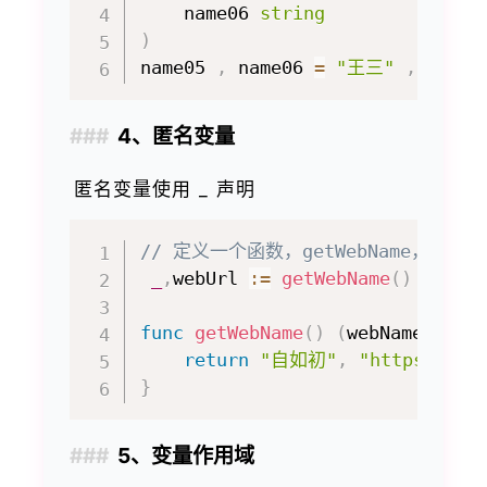
    name06 
string
)
name05 
,
 name06 
=
"王三"
,
"王四"
4、匿名变量
匿名变量使用 _ 声明
// 定义一个函数，getWebName，有两
_
,
webUrl 
:=
getWebName
(
)
func
getWebName
(
)
(
webName 
stri
return
"自如初"
,
"https://ww
}
5、变量作用域