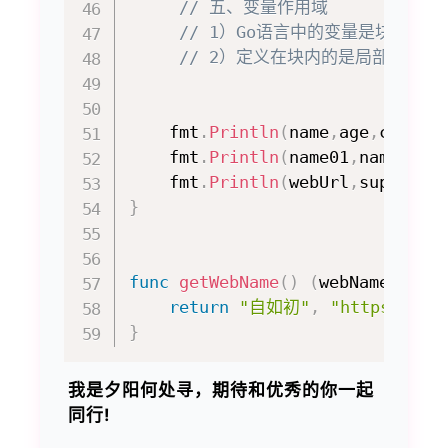
// 五、变量作用域
// 1）Go语言中的变量是块作用
// 2）定义在块内的是局部变量
    fmt
.
Println
(
name
,
age
,
city
,
p
    fmt
.
Println
(
name01
,
name02
,
n
    fmt
.
Println
(
webUrl
,
superMan
}
func
getWebName
(
)
(
webName 
stri
return
"自如初"
,
"https://ww
}
我是夕阳何处寻，期待和优秀的你一起
同行!