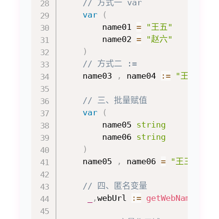
// 方式一 var
var
(
        name01 
=
"王五"
        name02 
=
"赵六"
)
// 方式二 := 
    name03 
,
 name04 
:=
"王一"
,
// 三、批量赋值
var
(
        name05 
string
        name06 
string
)
    name05 
,
 name06 
=
"王三"
,
"
// 四、匿名变量
_
,
webUrl 
:=
getWebName
(
)