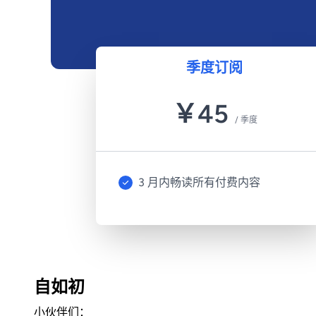
季度订阅
￥
45
/
季度
3 月内畅读所有付费内容
自如初
小伙伴们：