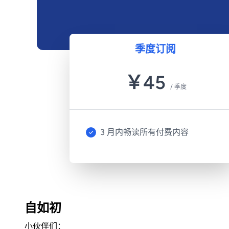
季度订阅
￥
45
/
季度
3 月内畅读所有付费内容
自如初
小伙伴们：