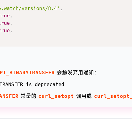
p.watch/versions/8.4'
,
true
,
true
,
true
,
PT_BINARYTRANSFER
会触发弃用通知：
ANSFER
常量的
curl_setopt
调用或
curl_setopt