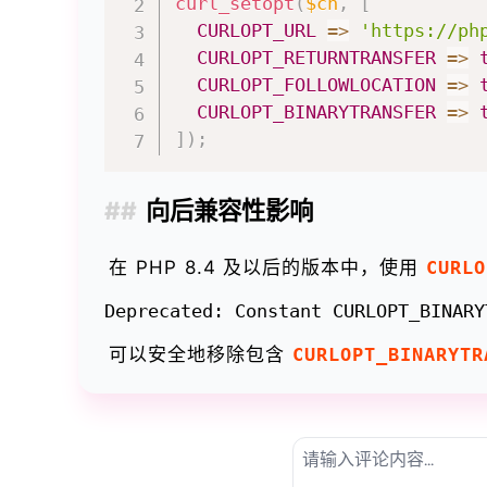
curl_setopt
(
$ch
,
[
CURLOPT_URL
=>
'https://ph
CURLOPT_RETURNTRANSFER
=>
CURLOPT_FOLLOWLOCATION
=>
CURLOPT_BINARYTRANSFER
=>
]
)
;
向后兼容性影响
在 PHP 8.4 及以后的版本中，使用
CURLO
可以安全地移除包含
CURLOPT_BINARYTR