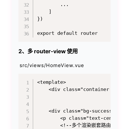
        ...

    ]

})

2、多 router-view 使用
src/views/HomeView.vue
<template>

    <div class="container bg-pr
    <div class="bg-success py-5"
        <p class="text-center 
        <!--多个渲染嵌套路由-->
