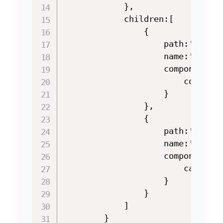
            },

            children:[

                {

                    path:'/home/
                    name:'联系我'
                    components: 
                        contact:
                    }

                },

                {

                    path:'/home/
                    name:'分类',

                    components: 
                        category
                    }

                }

            ]

        }
