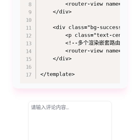
        <router-view name="conta
    </div>

    <div class="bg-success py-5"
        <p class="text-center 
        <!--多个渲染嵌套路由-->

        <router-view name="categ
    </div>
