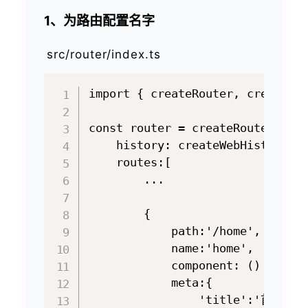
1、为路由配置名字
src/router/index.ts
import { createRouter, createWeb
const router = createRouter({

    history: createWebHistory(),
    routes:[

		...

        {

            path:'/home',

            name:'home',

            component: () => imp
            meta:{

                'title':'首页',
